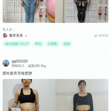
主人公：
飘零美美
80浏览
成功减脂7.6公斤
80后
大基数
宝妈
gg001020
帮助62人，减脂186.3kg
爱吃夜宵导致肥胖