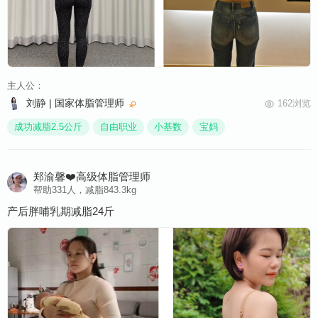
主人公：
刘静 | 国家体脂管理师
162浏览
成功减脂2.5公斤
自由职业
小基数
宝妈
郑渝馨❤️高级体脂管理师
帮助331人，减脂843.3kg
产后胖哺乳期减脂24斤