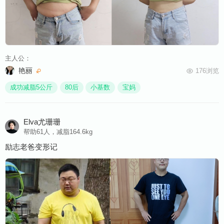
主人公：
艳丽
176浏览
成功减脂5公斤
80后
小基数
宝妈
Elva尤珊珊
帮助61人，减脂164.6kg
励志老爸变形记