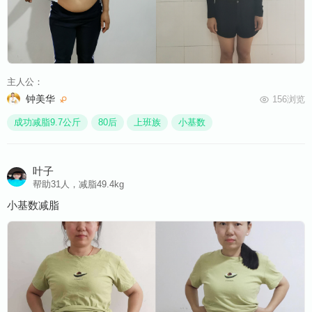
主人公：
钟美华
156浏览
成功减脂9.7公斤
80后
上班族
小基数
叶子
帮助31人，减脂49.4kg
小基数减脂