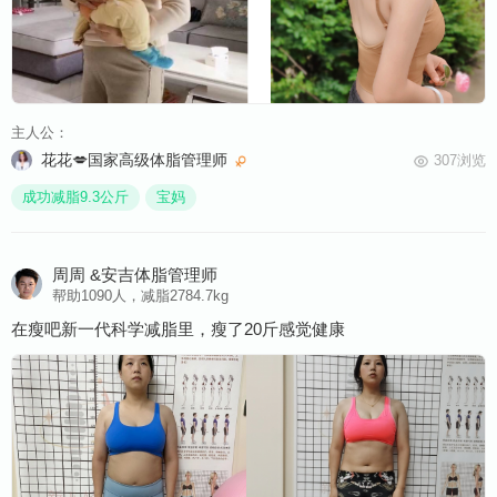
主人公：
花花💋国家高级体脂管理师
307浏览
成功减脂9.3公斤
宝妈
周周 &安吉体脂管理师
帮助1090人，减脂2784.7kg
在瘦吧新一代科学减脂里，瘦了20斤感觉健康