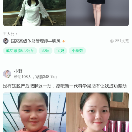
主人公：
国家高级体脂管理师—晓凤
851浏览
成功减脂6.9公斤
80后
宝妈
小基数
小野
帮助108人，减脂348.7kg
没有逃脱产后肥胖这一劫，瘦吧新一代科学减脂有让我成功渡劫