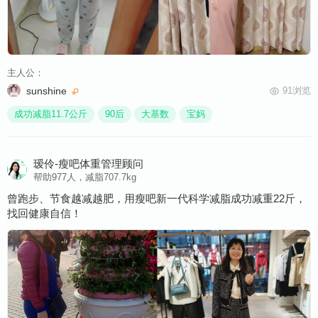
主人公：
sunshine
91浏览
成功减脂11.7公斤
90后
大基数
宝妈
瑷伶-瘦吧体重管理顾问
帮助977人，减脂707.7kg
找回健康自信！