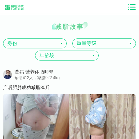
减脂故事
萱妈·营养体脂师💜
帮助412人，减脂922.4kg
产后肥胖成功减脂30斤