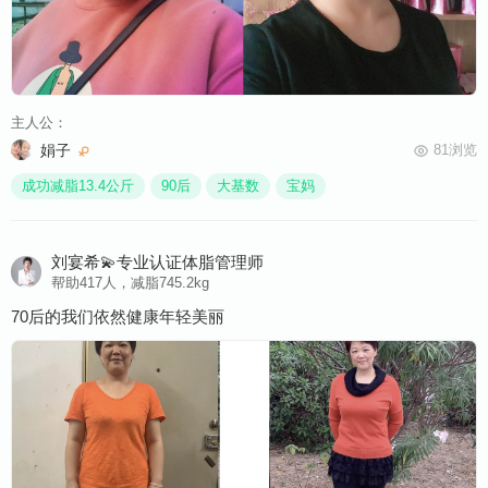
主人公：
娟子
81浏览
成功减脂13.4公斤
90后
大基数
宝妈
刘宴希💫专业认证体脂管理师
帮助417人，减脂745.2kg
70后的我们依然健康年轻美丽