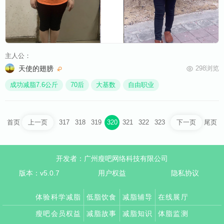
主人公：
天使的翅膀
298浏览
成功减脂7.6公斤
70后
大基数
自由职业
首页
317
318
319
320
321
322
323
尾页
上一页
下一页
开发者：广州瘦吧网络科技有限公司
版本：v5.0.7
用户权益
隐私协议
体验科学减脂
低脂饮食
减脂辅导
在线展厅
瘦吧会员权益
减脂故事
减脂知识
体脂监测