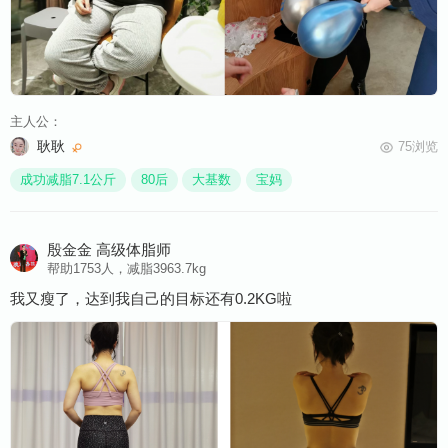
主人公：
耿耿
75浏览
成功减脂7.1公斤
80后
大基数
宝妈
殷金金 高级体脂师
帮助1753人，减脂3963.7kg
我又瘦了，达到我自己的目标还有0.2KG啦