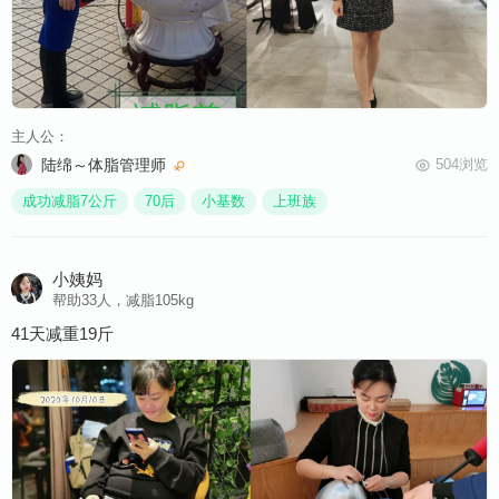
主人公：
陆绵～体脂管理师
504浏览
成功减脂7公斤
70后
小基数
上班族
小姨妈
帮助33人，减脂105kg
41天减重19斤