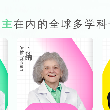
得主
在内的全球多学科
Ada Yonath
阿达·约纳特