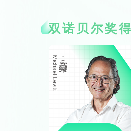
双诺⻉尔奖
Michael·Levitt
迈克尔·莱维特
(美)