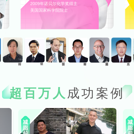
2009年诺贝尔化学奖得主
美国国家科学院院士
艾哈迈德·哈沙什（美）
布伦特·洛肯（挪威）
超百万人
成功案例