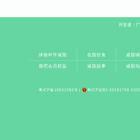
开发者：
体验科学减脂
低脂饮食
减脂
瘦吧会员权益
减脂故事
减脂
粤ICP备18031582号
|
粤ICP证B2-20191708
©20