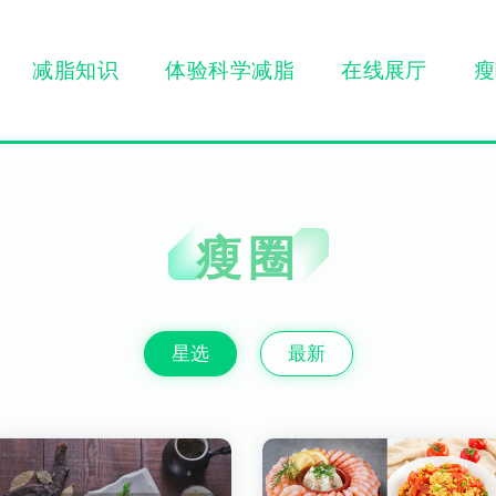
减脂知识
体验科学减脂
在线展厅
瘦
瘦圈
星选
最新