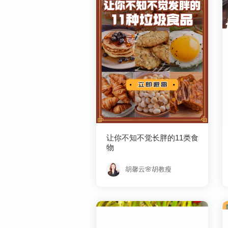
物
胡馨云🌸胡教瘦