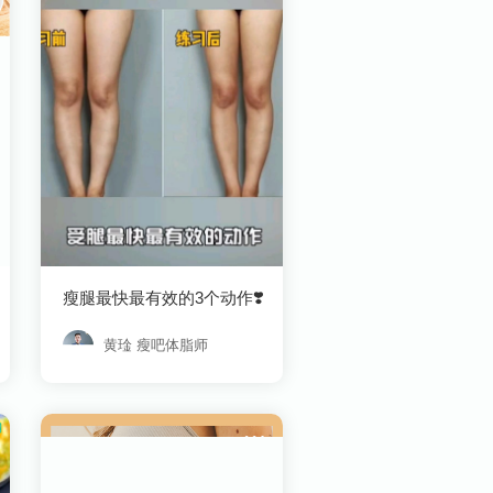
瘦腿最快最有效的3个动作❣️
黄琻 瘦吧体脂师