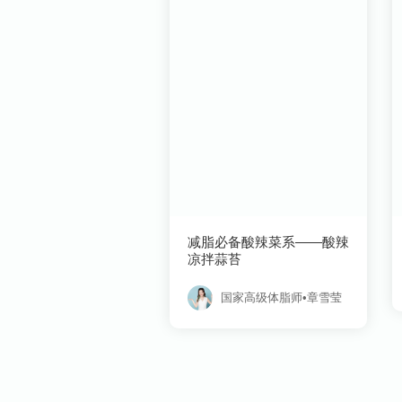
凉拌蒜苔
国家高级体脂师•章雪莹