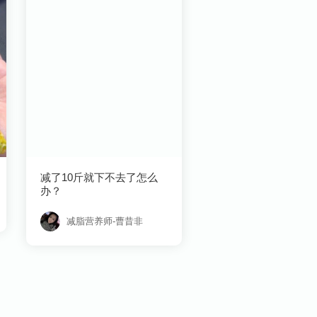
办？
减脂营养师-曹昔非