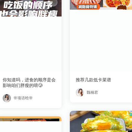
推荐几款低卡菜谱
影响咱们胖瘦的唷🥲
魏楠君
🌸项语晗🌸