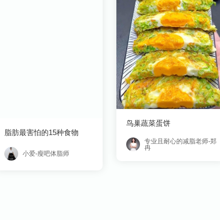
鸟巢蔬菜蛋饼
脂肪最害怕的15种食物
冉
小爱-瘦吧体脂师