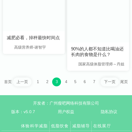
减肥必看，掉秤最快时间点
高级营养师-谢智宇
长肉的食物是什么？
国家高级体脂管理师～丹姐
首页
1
2
3
4
5
6
7
尾页
上一页
下一页
开发者：广州瘦吧网络科技有限公司
版本：v5.0.7
用户权益
隐私协议
体验科学减脂
低脂饮食
减脂辅导
在线展厅