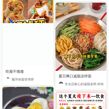
吃瘦不饿瘦
夏日爽口减脂凉拌面
魏萍体脂管理师
专业且耐心的减脂老师-郑冉