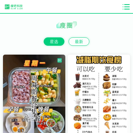
瘦圈
星选
最新