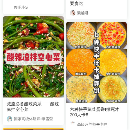
要贪吃
瘦吧小S
魏楠君
凉拌空心菜
200大卡❗️❗️
国家高级体脂师•章雪莹
高级营养师❤️李响