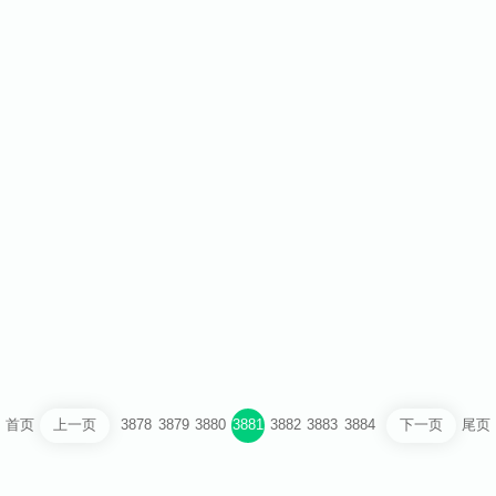
芥末豆
芳姐-给你“芳法”轻松瘦
首页
3878
3879
3880
3881
3882
3883
3884
尾页
上一页
下一页