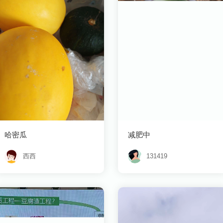
哈密瓜
减肥中
西西
131419