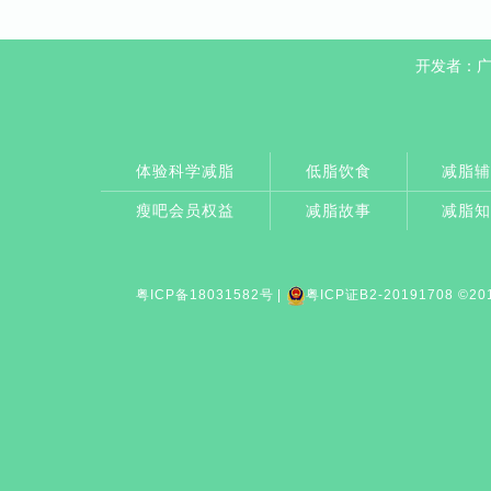
开发者：
体验科学减脂
低脂饮食
减脂
瘦吧会员权益
减脂故事
减脂
粤ICP备18031582号
|
粤ICP证B2-20191708
©20