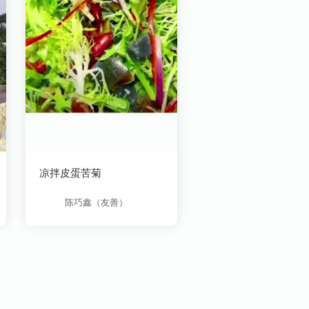
凉拌皮蛋苦菊
陈巧鑫（友善）