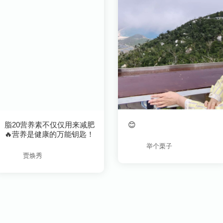
😊
🔥营养是健康的万能钥匙！
举个栗子
贾焕秀