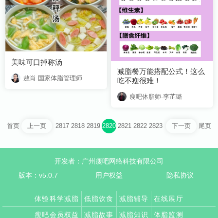
美味可口掉称汤
敖肖 国家体脂管理师
吃不瘦很难！
瘦吧体脂师-李芷璐
首页
2817
2818
2819
2820
2821
2822
2823
尾页
上一页
下一页
开发者：广州瘦吧网络科技有限公司
版本：v5.0.7
用户权益
隐私协议
体验科学减脂
低脂饮食
减脂辅导
在线展厅
瘦吧会员权益
减脂故事
减脂知识
体脂监测