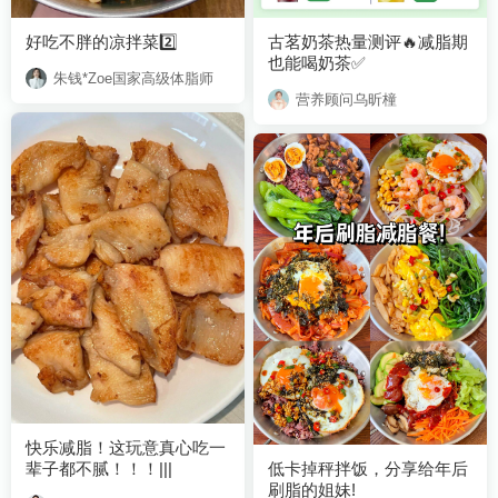
好吃不胖的凉拌菜2️⃣
也能喝奶茶✅
朱钱*Zoe国家高级体脂师
营养顾问乌昕橦
辈子都不腻！！！|||
刷脂的姐妹!