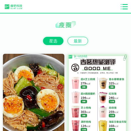
瘦圈
星选
最新