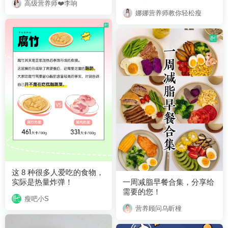
高级营养师❤️李响
娜娜营养师教你轻松瘦
实际是热量炸弹！
需要的您！
瘦吧小S
营养顾问乌昕橦