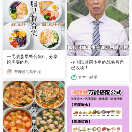
给需要的您！
已吹响！
营养顾问乌昕橦
官方小助手