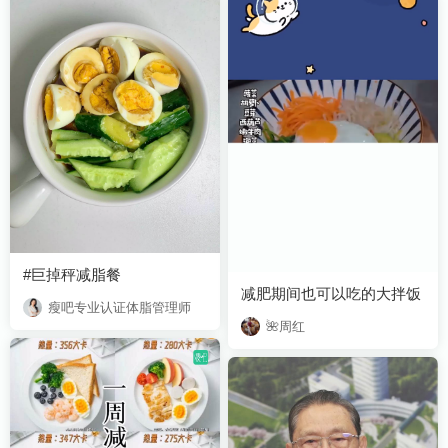
#巨掉秤减脂餐
减肥期间也可以吃的大拌饭
瘦吧专业认证体脂管理师
🌺周红