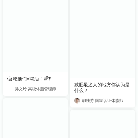
🤔 吃他们=喝油！🌈❓
孙文玲 高级体脂管理师
什么？
胡桂芳-国家认证体脂师