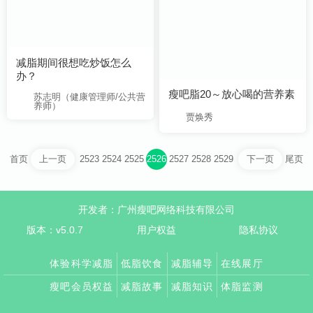
办？
瘦吧脂20～放心喝的营养素
养师）
贾焕秀
首页
2523
2524
2525
2526
2527
2528
2529
尾页
上一页
下一页
开发者：广州瘦吧网络科技有限公司
版本：v5.0.7
用户权益
隐私协议
体验科学减脂
低脂饮食
减脂辅导
在线展厅
瘦吧会员权益
减脂故事
减脂知识
体脂监测