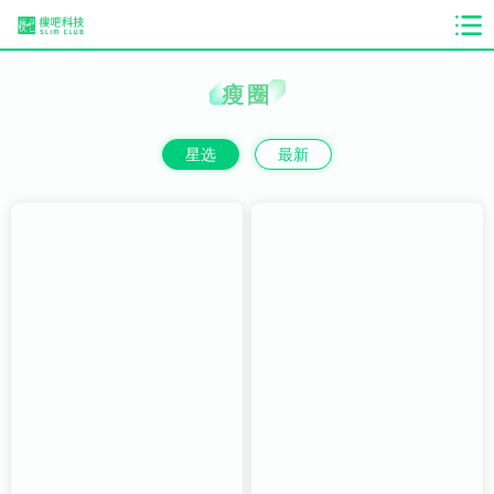
瘦圈
星选
最新