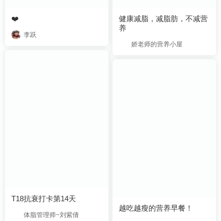
❤️
养
李跃
娇老师的营养小屋
T18抗衰打卡第14天
越吃越瘦的营养早餐！
体脂管理师~刘紫倩