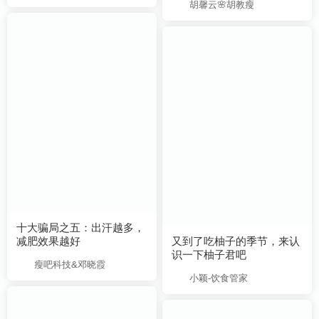
胡馨云🌸胡教瘦
减肥效果越好
识一下柚子君吧
瘦吧科技&邓晓霞
小颖-饮食管家