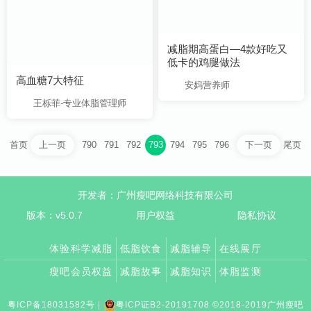
低卡的鸡腿做法
高血糖7大特征
安妈营养师
王栎菲-专业体脂管理师
首页
790
791
792
793
794
795
796
尾页
上一页
下一页
开发者：广州瘦吧网络科技有限公司
版本：v5.0.7
用户权益
隐私协议
体验科学减脂
低脂饮食
减脂辅导
在线展厅
瘦吧会员权益
减脂故事
减脂知识
体脂监测
粤ICP备18031582号
|
粤ICP证B2-20191708