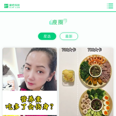
瘦圈
星选
最新