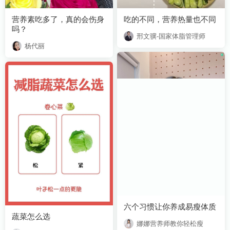
吃的不同，营养热量也不同
吗？
邢文骥-国家体脂管理师
杨代丽
六个习惯让你养成易瘦体质
蔬菜怎么选
娜娜营养师教你轻松瘦